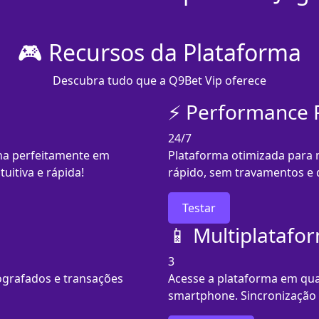
🎮 Recursos da Plataforma
Descubra tudo que a Q9Bet Vip oferece
⚡ Performance 
24/7
na perfeitamente em
Plataforma otimizada para
uitiva e rápida!
rápido, sem travamentos e d
Testar
📱 Multiplatafo
3
ografados e transações
Acesse a plataforma em qual
smartphone. Sincronização 