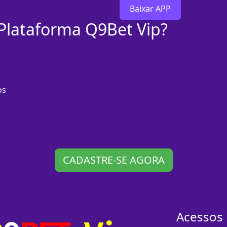
Baixar APP
 Plataforma Q9Bet Vip?
os
CADASTRE-SE AGORA
Acessos