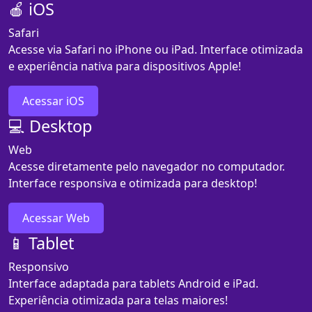
🍎 iOS
Safari
Acesse via Safari no iPhone ou iPad. Interface otimizada
e experiência nativa para dispositivos Apple!
Acessar iOS
💻 Desktop
Web
Acesse diretamente pelo navegador no computador.
Interface responsiva e otimizada para desktop!
Acessar Web
📱 Tablet
Responsivo
Interface adaptada para tablets Android e iPad.
Experiência otimizada para telas maiores!