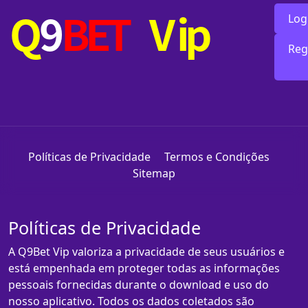
Log
Reg
Políticas de Privacidade
Termos e Condições
Sitemap
Políticas de Privacidade
A Q9Bet Vip valoriza a privacidade de seus usuários e
está empenhada em proteger todas as informações
pessoais fornecidas durante o download e uso do
nosso aplicativo. Todos os dados coletados são