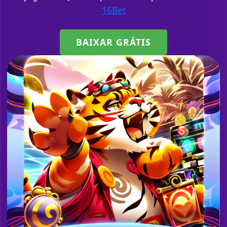
16Bet
BAIXAR GRÁTIS