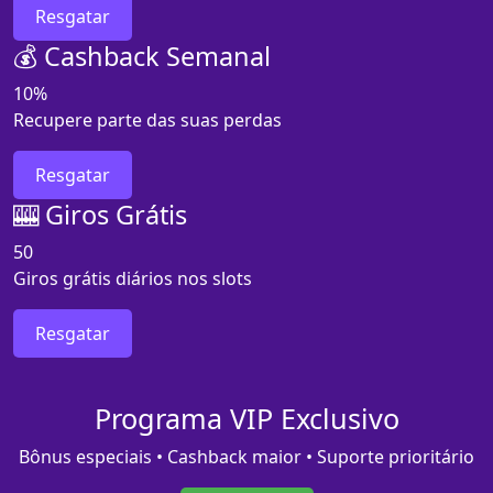
Resgatar
💰 Cashback Semanal
10%
Recupere parte das suas perdas
Resgatar
🎰 Giros Grátis
50
Giros grátis diários nos slots
Resgatar
Programa VIP Exclusivo
Bônus especiais • Cashback maior • Suporte prioritário