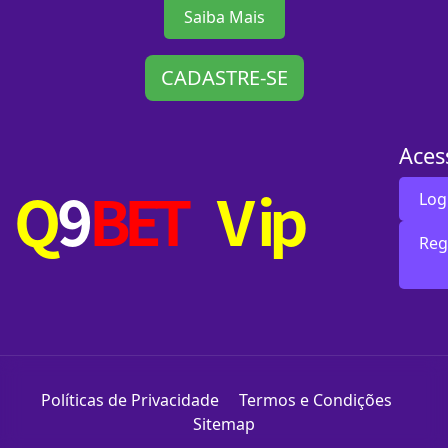
Saiba Mais
CADASTRE-SE
Aces
Log
Reg
Políticas de Privacidade
Termos e Condições
Sitemap