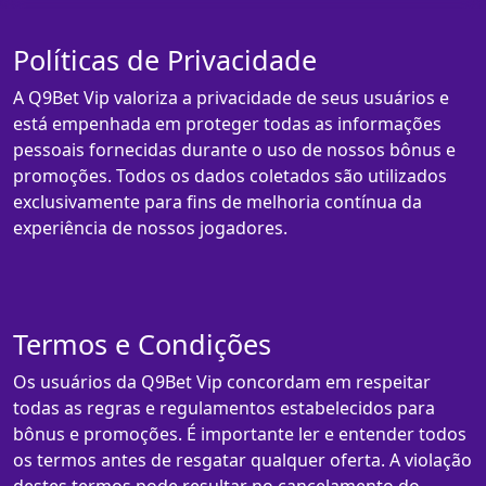
Políticas de Privacidade
A Q9Bet Vip valoriza a privacidade de seus usuários e
está empenhada em proteger todas as informações
pessoais fornecidas durante o uso de nossos bônus e
promoções. Todos os dados coletados são utilizados
exclusivamente para fins de melhoria contínua da
experiência de nossos jogadores.
Termos e Condições
Os usuários da Q9Bet Vip concordam em respeitar
todas as regras e regulamentos estabelecidos para
bônus e promoções. É importante ler e entender todos
os termos antes de resgatar qualquer oferta. A violação