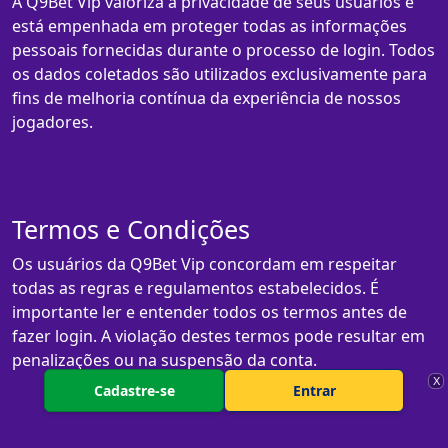
A Q9Bet Vip valoriza a privacidade de seus usuários e
está empenhada em proteger todas as informações
pessoais fornecidas durante o processo de login. Todos
os dados coletados são utilizados exclusivamente para
fins de melhoria contínua da experiência de nossos
jogadores.
Termos e Condições
Os usuários da Q9Bet Vip concordam em respeitar
todas as regras e regulamentos estabelecidos. É
importante ler e entender todos os termos antes de
fazer login. A violação destes termos pode resultar em
penalizações ou na suspensão da conta.
X
Cadastre-se
Entrar