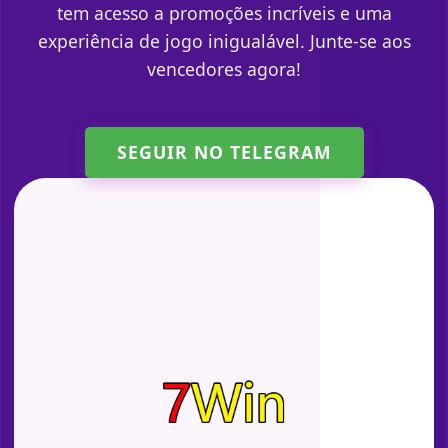
tem acesso a promoções incríveis e uma
experiência de jogo inigualável. Junte-se aos
vencedores agora!
SEGUIR NO TELEGRAM