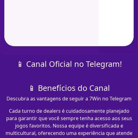
📱 Canal Oficial no Telegram!
📱 Benefícios do Canal
Descubra as vantagens de seguir a 7Win no Telegram
Cada turno de dealers é cuidadosamente planejado
para garantir que você sempre tenha acesso aos seus
jogos favoritos. Nossa equipe é diversificada e
multicultural, oferecendo uma experiência que atende