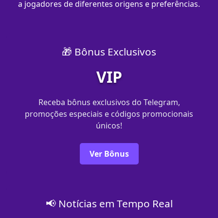
a jogadores de diferentes origens e preferências.
🎁 Bônus Exclusivos
VIP
Receba bônus exclusivos do Telegram,
promoções especiais e códigos promocionais
únicos!
Ver Bônus
📢 Notícias em Tempo Real