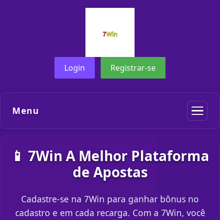
Login
Registrar-se
Menu
📱 7Win A Melhor Plataforma
de Apostas
Cadastre-se na 7Win para ganhar bônus no
cadastro e em cada recarga. Com a 7Win, você