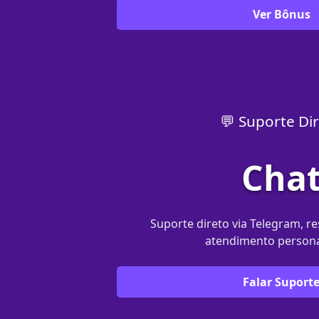
Ver Bônus
💬 Suporte Di
Cha
Suporte direto via Telegram, r
atendimento persona
Falar Suport