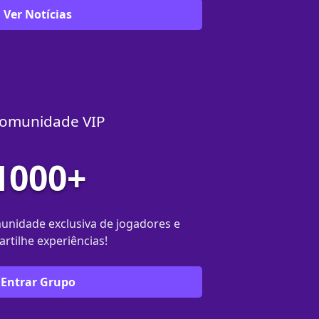
Ver Notícias
Comunidade VIP
1000+
unidade exclusiva de jogadores e
rtilhe experiências!
Entrar Grupo