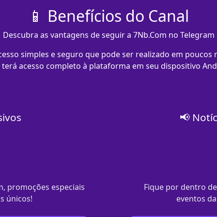
📱 Benefícios do Canal
Descubra as vantagens de seguir a 7Nb.Com no Telegram
sso simples e seguro que pode ser realizado em poucos mi
 terá acesso completo à plataforma em seu dispositivo And
sivos
📢 Notí
m, promoções especiais
Fique por dentro d
s únicos!
eventos da