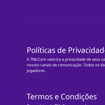
Políticas de Privacida
A 7Nb.Com valoriza a privacidade de seus 
nossos canais de comunicação. Todos os dad
jogadores.
Termos e Condições