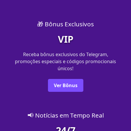
🎁 Bônus Exclusivos
VIP
Receba bônus exclusivos do Telegram,
promoções especiais e códigos promocionais
únicos!
Ver Bônus
📢 Notícias em Tempo Real
24/7