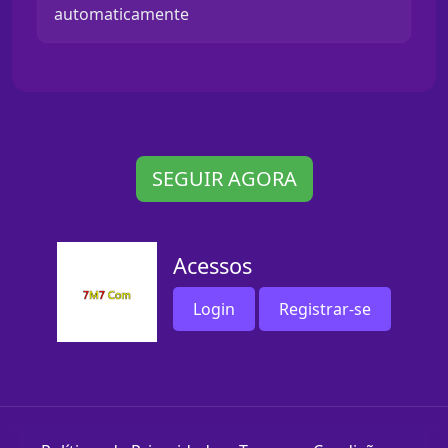
automaticamente
SEGUIR AGORA
Acessos
Login
Registrar-se