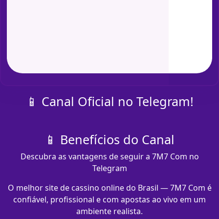
📱 Canal Oficial no Telegram!
📱 Benefícios do Canal
Descubra as vantagens de seguir a 7M7 Com no
Telegram
O melhor site de cassino online do Brasil — 7M7 Com é
confiável, profissional e com apostas ao vivo em um
ambiente realista.