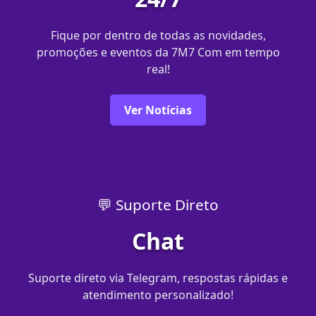
Fique por dentro de todas as novidades,
promoções e eventos da 7M7 Com em tempo
real!
Ver Notícias
💬 Suporte Direto
Chat
Suporte direto via Telegram, respostas rápidas e
atendimento personalizado!