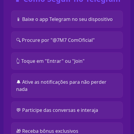
📱 Baixe o app Telegram no seu dispositivo
🔍 Procure por "@7M7 ComOficial"
👆 Toque em "Entrar" ou "Join"
🔔 Ative as notificações para não perder
nada
💬 Participe das conversas e interaja
🎁 Receba bônus exclusivos