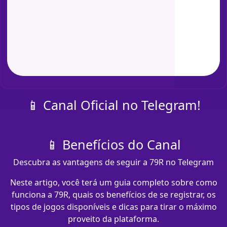
📱 Canal Oficial no Telegram!
📱 Benefícios do Canal
Descubra as vantagens de seguir a 79R no Telegram
Neste artigo, você terá um guia completo sobre como
funciona a 79R, quais os benefícios de se registrar, os
tipos de jogos disponíveis e dicas para tirar o máximo
proveito da plataforma.