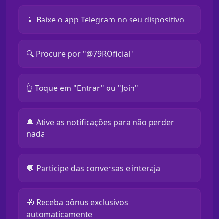
📱 Baixe o app Telegram no seu dispositivo
🔍 Procure por "@79ROficial"
👆 Toque em "Entrar" ou "Join"
🔔 Ative as notificações para não perder
nada
💬 Participe das conversas e interaja
🎁 Receba bônus exclusivos
automaticamente