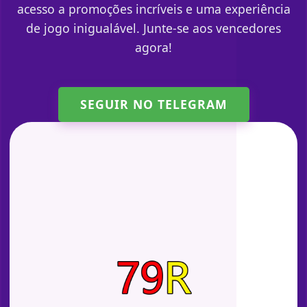
acesso a promoções incríveis e uma experiência
de jogo inigualável. Junte-se aos vencedores
agora!
SEGUIR NO TELEGRAM