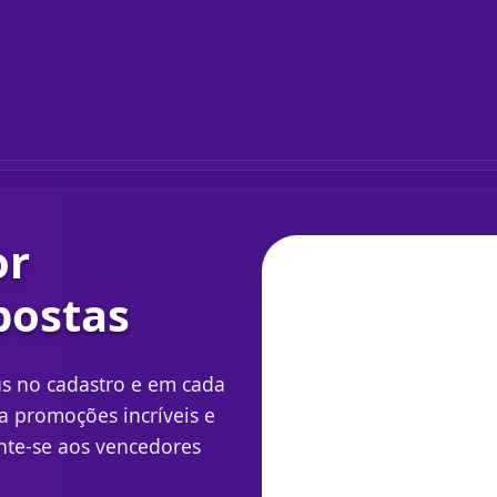
or
postas
s no cadastro e em cada
a promoções incríveis e
unte-se aos vencedores