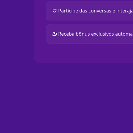
💬 Participe das conversas e interaj
🎁 Receba bônus exclusivos autom