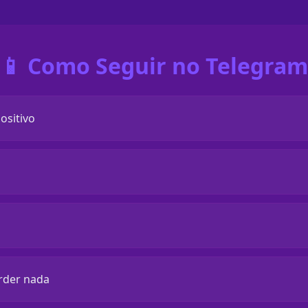
📱 Como Seguir no Telegram
ositivo
erder nada