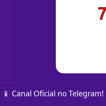
📱 Canal Oficial no Telegram!