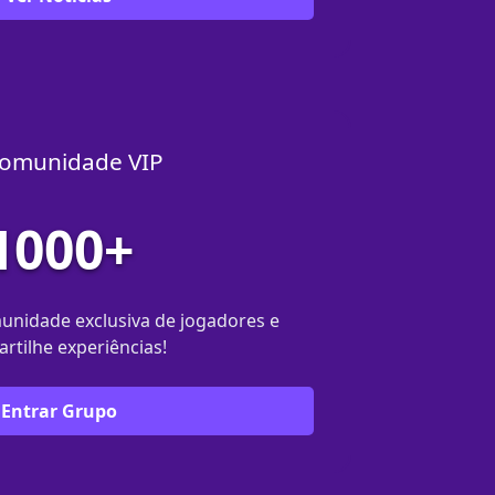
Comunidade VIP
1000+
unidade exclusiva de jogadores e
rtilhe experiências!
Entrar Grupo