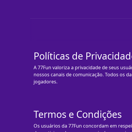
Políticas de Privacida
A 77Fun valoriza a privacidade de seus usu
nossos canais de comunicação. Todos os dad
jogadores.
Termos e Condições
Os usuários da 77Fun concordam em respeita