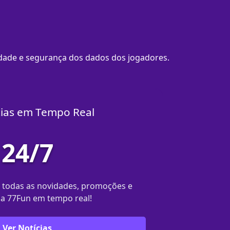
idade e segurança dos dados dos jogadores.
cias em Tempo Real
24/7
e todas as novidades, promoções e
da 77Fun em tempo real!
Ver Notícias