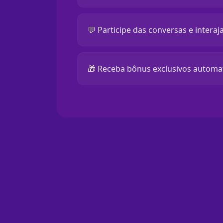
💬 Participe das conversas e interaj
🎁 Receba bônus exclusivos autom