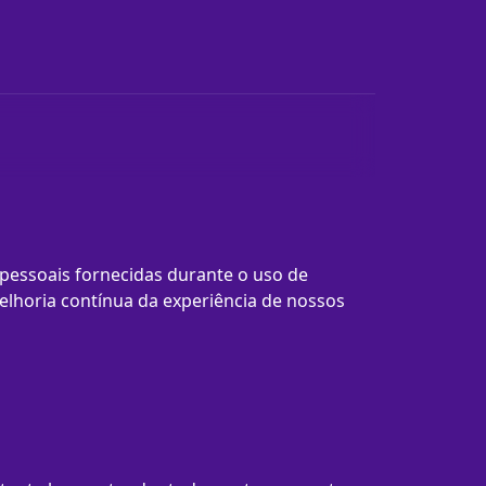
pessoais fornecidas durante o uso de
elhoria contínua da experiência de nossos