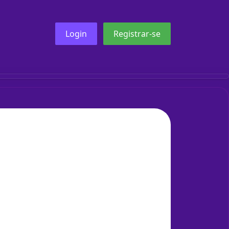
Login
Registrar-se