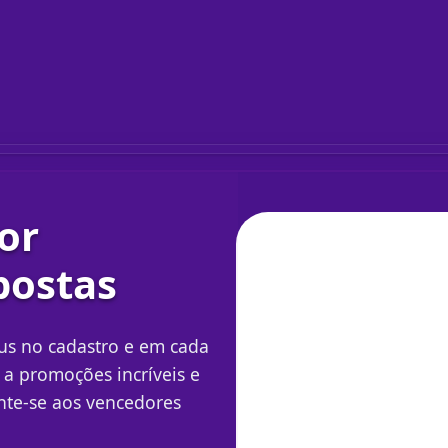
or
postas
us no cadastro e em cada
 a promoções incríveis e
unte-se aos vencedores