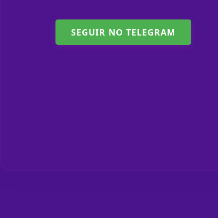
SEGUIR NO TELEGRAM