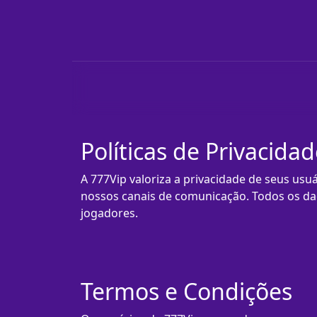
Políticas de Privacida
A 777Vip valoriza a privacidade de seus us
nossos canais de comunicação. Todos os dad
jogadores.
Termos e Condições