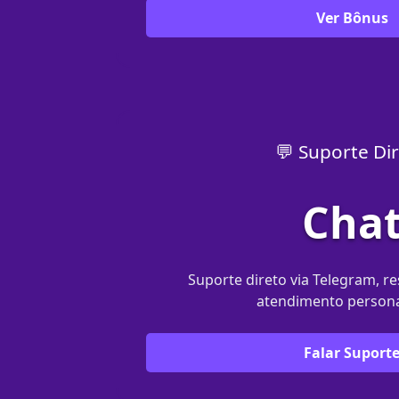
Ver Bônus
💬 Suporte Di
Cha
Suporte direto via Telegram, r
atendimento persona
Falar Suport