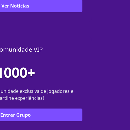
Ver Notícias
Comunidade VIP
1000+
unidade exclusiva de jogadores e
rtilhe experiências!
Entrar Grupo