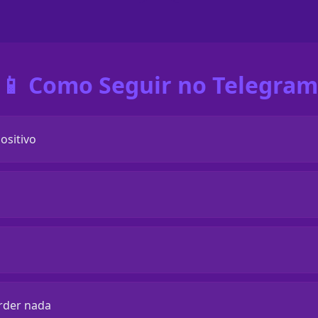
📱 Como Seguir no Telegram
ositivo
erder nada