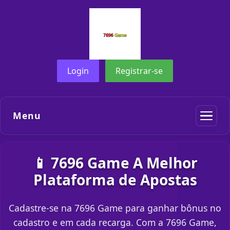
Login
Registrar-se
Menu
📱 7696 Game A Melhor
Plataforma de Apostas
Cadastre-se na 7696 Game para ganhar bônus no
cadastro e em cada recarga. Com a 7696 Game,