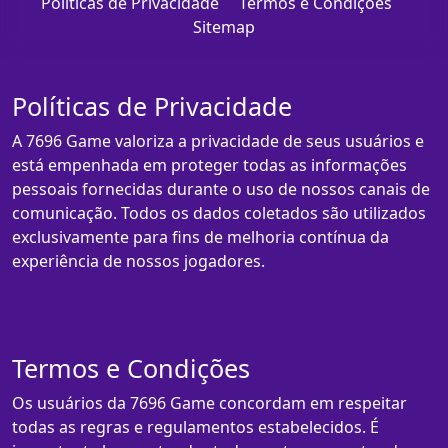
Políticas de Privacidade
Termos e Condições
Sitemap
Políticas de Privacidade
A 7696 Game valoriza a privacidade de seus usuários e
está empenhada em proteger todas as informações
pessoais fornecidas durante o uso de nossos canais de
comunicação. Todos os dados coletados são utilizados
exclusivamente para fins de melhoria contínua da
experiência de nossos jogadores.
Termos e Condições
Os usuários da 7696 Game concordam em respeitar
todas as regras e regulamentos estabelecidos. É