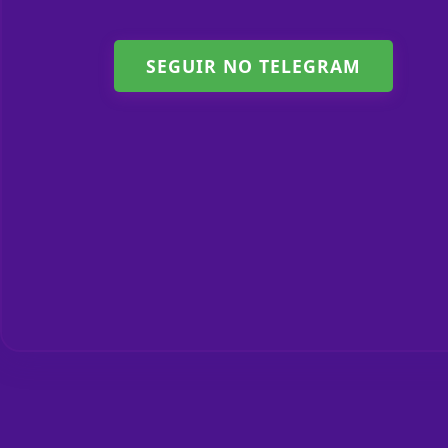
SEGUIR NO TELEGRAM