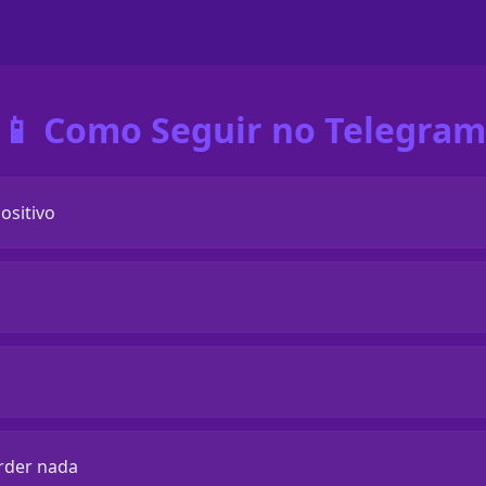
📱 Como Seguir no Telegram
ositivo
erder nada