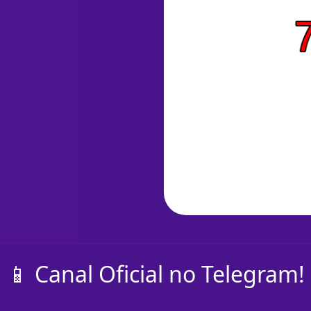
📱 Canal Oficial no Telegram!