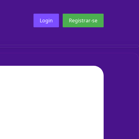
Login
Registrar-se