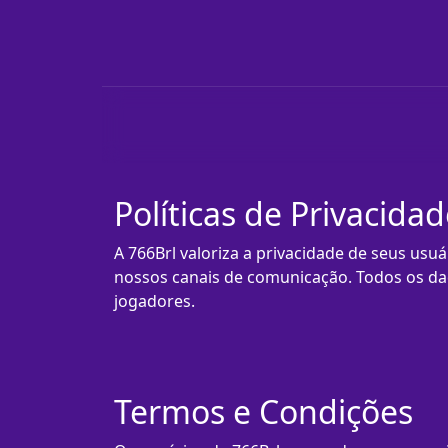
Políticas de Privacida
A 766Brl valoriza a privacidade de seus us
nossos canais de comunicação. Todos os dad
jogadores.
Termos e Condições