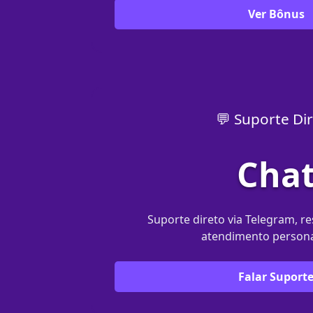
Ver Bônus
💬 Suporte Di
Cha
Suporte direto via Telegram, r
atendimento persona
Falar Suport