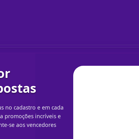
or
postas
us no cadastro e em cada
a promoções incríveis e
unte-se aos vencedores