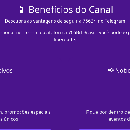
📱 Benefícios do Canal
Descubra as vantagens de seguir a 766Brl no Telegram
acionalmente — na plataforma 766Brl Brasil , você pode exp
liberdade.
sivos
📢 Notí
m, promoções especiais
Fique por dentro d
s únicos!
eventos d