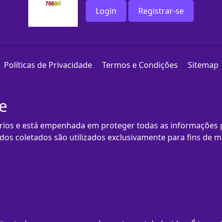
Login
Registrar-se
Políticas de Privacidade
Termos e Condições
Sitemap
de
uários e está empenhada em proteger todas as informações 
os coletados são utilizados exclusivamente para fins de m