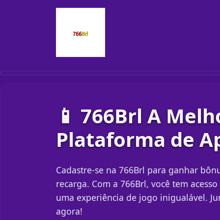
📱 766Brl A Melh
Plataforma de A
Cadastre-se na 766Brl para ganhar bôn
recarga. Com a 766Brl, você tem acesso 
uma experiência de jogo inigualável. J
agora!