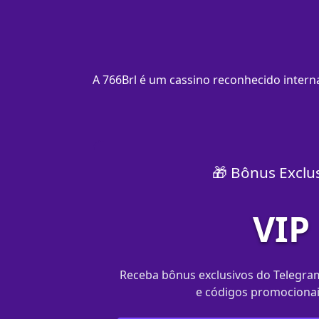
A 766Brl é um cassino reconhecido intern
🎁 Bônus Exclu
VIP
Receba bônus exclusivos do Telegra
e códigos promocionai