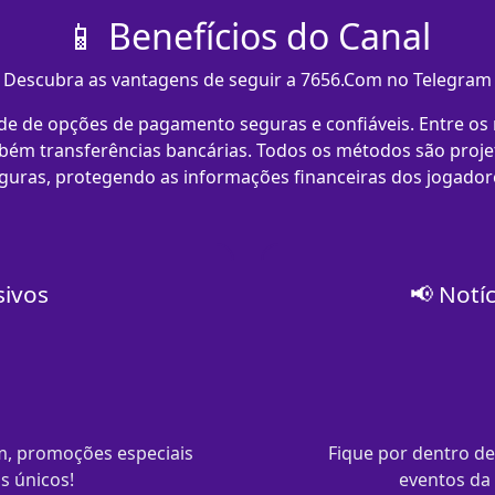
📱 Benefícios do Canal
Descubra as vantagens de seguir a 7656.Com no Telegram
e de opções de pagamento seguras e confiáveis. Entre os m
mbém transferências bancárias. Todos os métodos são proje
guras, protegendo as informações financeiras dos jogador
sivos
📢 Notí
m, promoções especiais
Fique por dentro d
s únicos!
eventos da