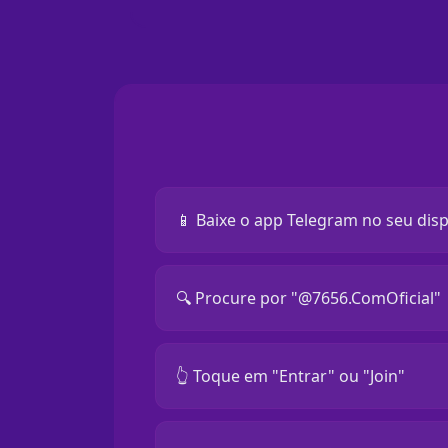
📱 Baixe o app Telegram no seu disp
🔍 Procure por "@7656.ComOficial"
👆 Toque em "Entrar" ou "Join"