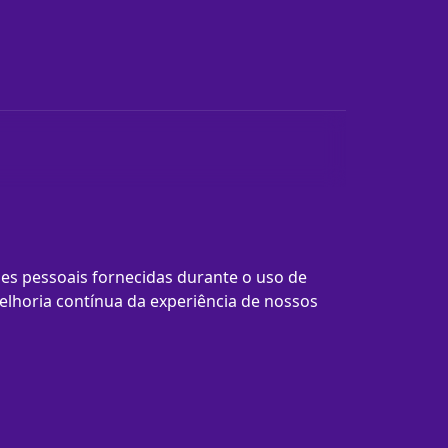
es pessoais fornecidas durante o uso de
elhoria contínua da experiência de nossos