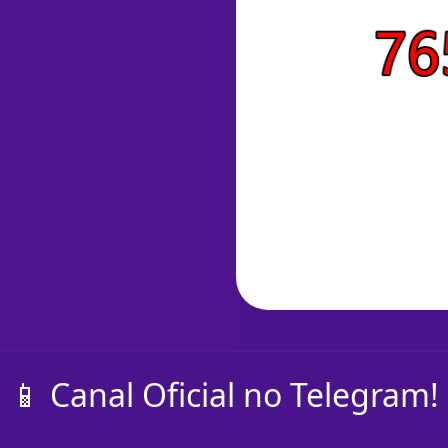
📱 Canal Oficial no Telegram!