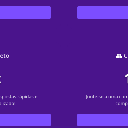
reto
👥 
t
espostas rápidas e
Junte-se a uma com
lizado!
compa
e