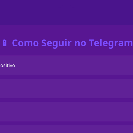
📱 Como Seguir no Telegram
ositivo