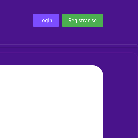
Login
Registrar-se