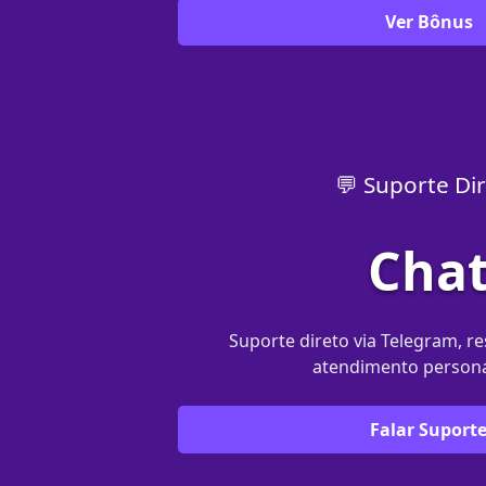
Ver Bônus
💬 Suporte Di
Cha
Suporte direto via Telegram, r
atendimento persona
Falar Suport