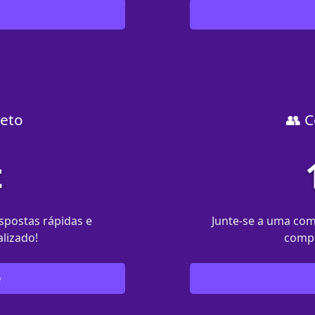
reto
👥 
t
espostas rápidas e
Junte-se a uma com
lizado!
compa
e