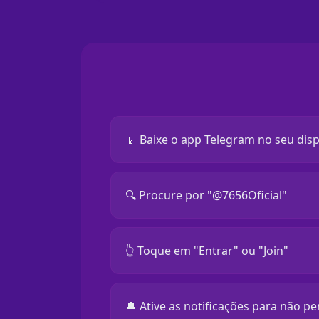
📱 Baixe o app Telegram no seu disp
🔍 Procure por "@7656Oficial"
👆 Toque em "Entrar" ou "Join"
🔔 Ative as notificações para não p