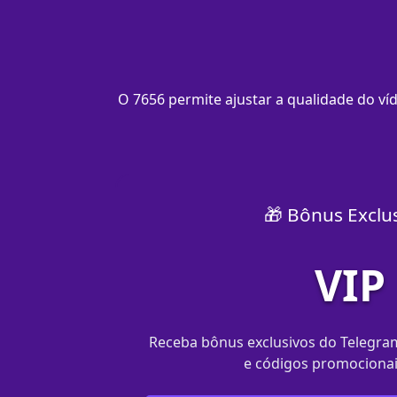
O 7656 permite ajustar a qualidade do víde
🎁 Bônus Exclu
VIP
Receba bônus exclusivos do Telegra
e códigos promocionai