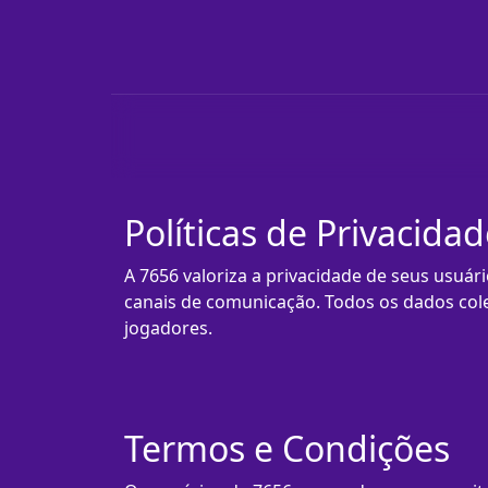
Políticas de Privacida
A 7656 valoriza a privacidade de seus usuá
canais de comunicação. Todos os dados cole
jogadores.
Termos e Condições