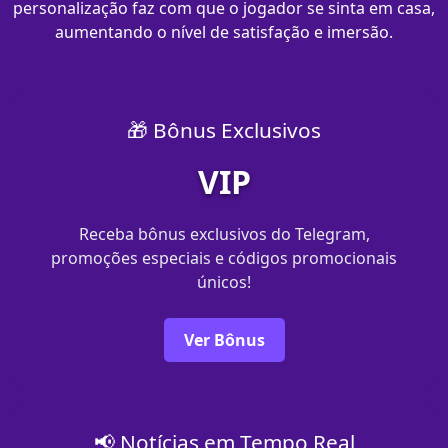
personalização faz com que o jogador se sinta em casa,
aumentando o nível de satisfação e imersão.
🎁 Bônus Exclusivos
VIP
Receba bônus exclusivos do Telegram,
promoções especiais e códigos promocionais
únicos!
Ver Bônus
📢 Notícias em Tempo Real