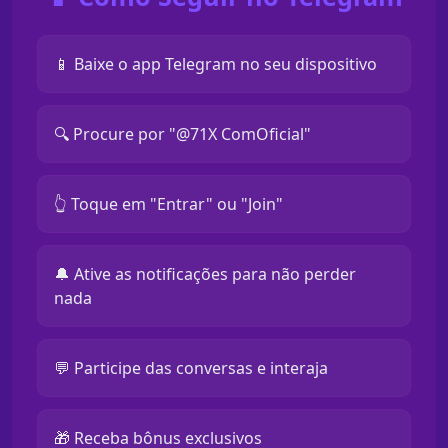
📱 Baixe o app Telegram no seu dispositivo
🔍 Procure por "@71X ComOficial"
👆 Toque em "Entrar" ou "Join"
🔔 Ative as notificações para não perder
nada
💬 Participe das conversas e interaja
🎁 Receba bônus exclusivos