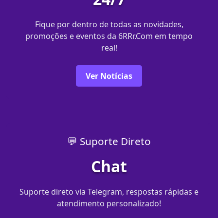
Fique por dentro de todas as novidades,
promoções e eventos da 6RRr.Com em tempo
real!
Ver Notícias
💬 Suporte Direto
Chat
Suporte direto via Telegram, respostas rápidas e
atendimento personalizado!