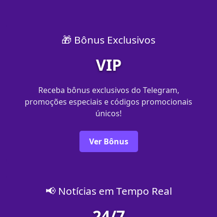
🎁 Bônus Exclusivos
VIP
Receba bônus exclusivos do Telegram,
promoções especiais e códigos promocionais
únicos!
Ver Bônus
📢 Notícias em Tempo Real
24/7