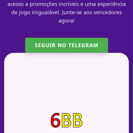
acesso a promoções incríveis e uma experiência
de jogo inigualável. Junte-se aos vencedores
agora!
SEGUIR NO TELEGRAM