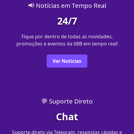
📢 Notícias em Tempo Real
24/7
Fique por dentro de todas as novidades,
promoções e eventos da 6BB em tempo real!
Ver Notícias
💬 Suporte Direto
Chat
Suporte direto via Telegram, respostas rápidas e