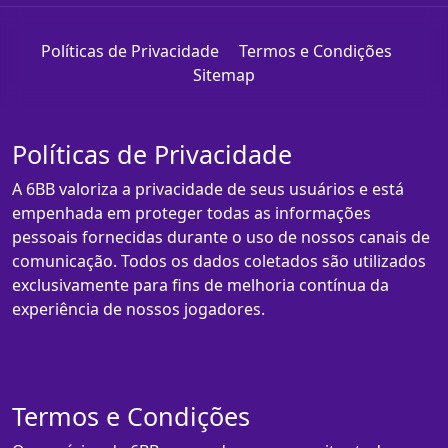
Políticas de Privacidade
Termos e Condições
Sitemap
Políticas de Privacidade
A 6BB valoriza a privacidade de seus usuários e está
empenhada em proteger todas as informações
pessoais fornecidas durante o uso de nossos canais de
comunicação. Todos os dados coletados são utilizados
exclusivamente para fins de melhoria contínua da
experiência de nossos jogadores.
Termos e Condições