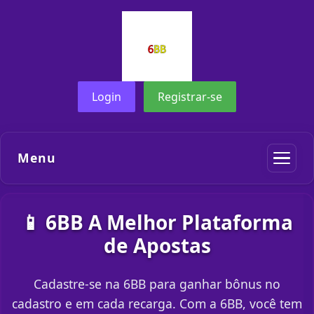
Login
Registrar-se
Menu
📱 6BB A Melhor Plataforma
de Apostas
Cadastre-se na 6BB para ganhar bônus no
cadastro e em cada recarga. Com a 6BB, você tem