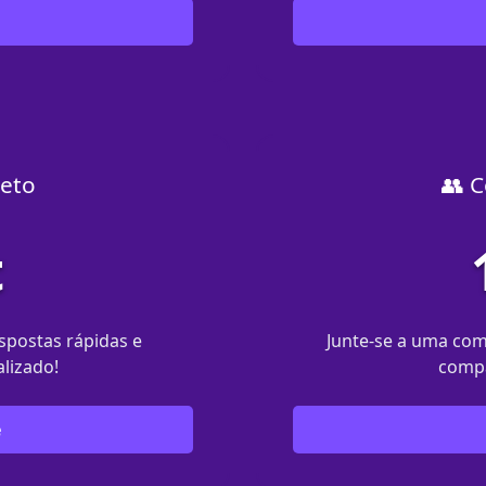
reto
👥 
t
espostas rápidas e
Junte-se a uma com
lizado!
compa
e