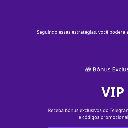
Seguindo essas estratégias, você poderá 
🎁 Bônus Exclu
VIP
Receba bônus exclusivos do Telegra
e códigos promocionai