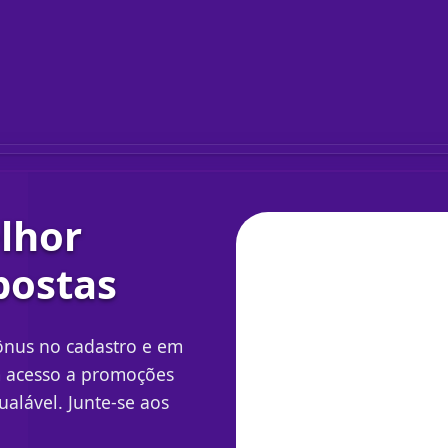
lhor
postas
ônus no cadastro e em
m acesso a promoções
ualável. Junte-se aos