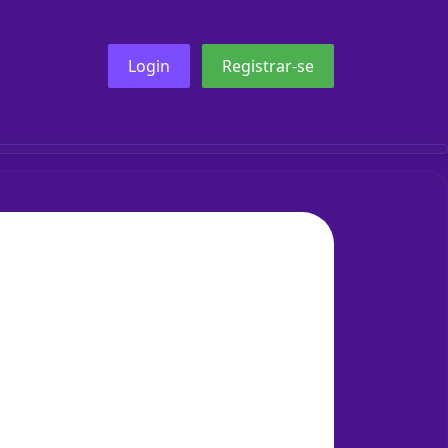
Login
Registrar-se