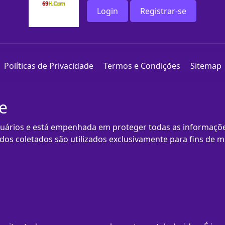
Login
Registrar-se
Políticas de Privacidade
Termos e Condições
Sitemap
de
usuários e está empenhada em proteger todas as informaçõe
os coletados são utilizados exclusivamente para fins de m