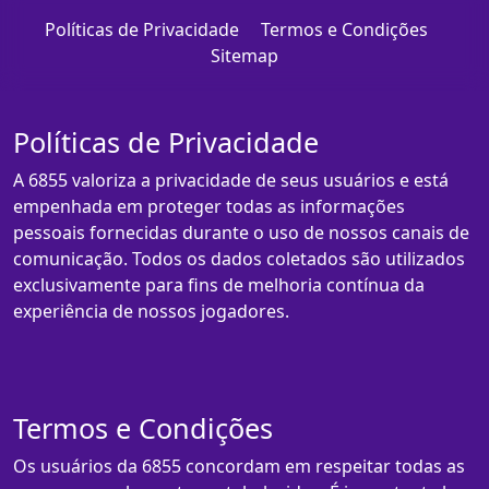
Políticas de Privacidade
Termos e Condições
Sitemap
Políticas de Privacidade
A 6855 valoriza a privacidade de seus usuários e está
empenhada em proteger todas as informações
pessoais fornecidas durante o uso de nossos canais de
comunicação. Todos os dados coletados são utilizados
exclusivamente para fins de melhoria contínua da
experiência de nossos jogadores.
Termos e Condições
Os usuários da 6855 concordam em respeitar todas as