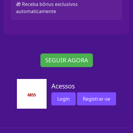
🎁 Receba bônus exclusivos
automaticamente
SEGUIR AGORA
Acessos
Login
Registrar-se