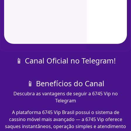
📱 Canal Oficial no Telegram!
📱 Benefícios do Canal
Descubra as vantagens de seguir a 6745 Vip no
Telegram
A plataforma 6745 Vip Brasil possui o sistema de
cassino móvel mais avançado — a 6745 Vip oferece
saques instantâneos, operação simples e atendimento