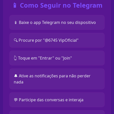
📱 Como Seguir no Telegram
📱 Baixe o app Telegram no seu dispositivo
🔍 Procure por "@6745 VipOficial"
👆 Toque em "Entrar" ou "Join"
🔔 Ative as notificações para não perder
nada
💬 Participe das conversas e interaja