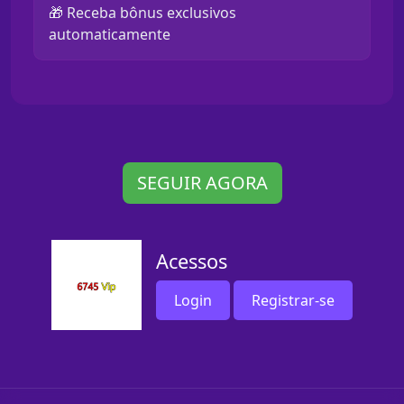
🎁 Receba bônus exclusivos
automaticamente
SEGUIR AGORA
Acessos
Login
Registrar-se