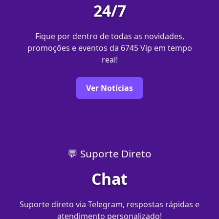
24/7
Fique por dentro de todas as novidades,
promoções e eventos da 6745 Vip em tempo
real!
Ver Notícias
💬 Suporte Direto
Chat
Suporte direto via Telegram, respostas rápidas e
atendimento personalizado!