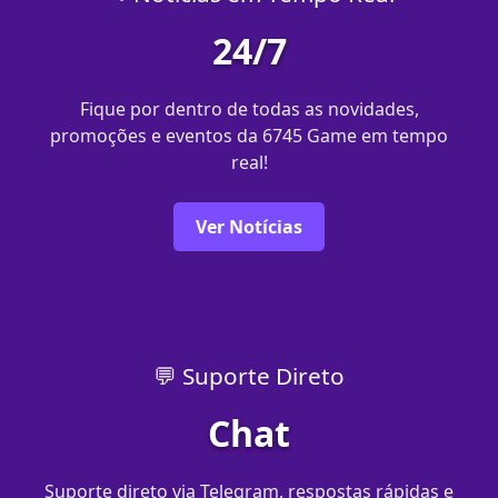
24/7
Fique por dentro de todas as novidades,
promoções e eventos da 6745 Game em tempo
real!
Ver Notícias
💬 Suporte Direto
Chat
Suporte direto via Telegram, respostas rápidas e