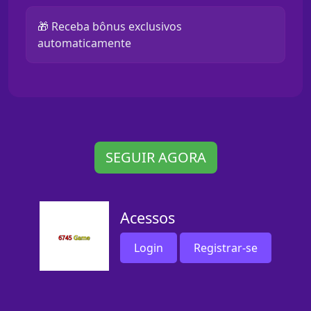
🎁 Receba bônus exclusivos
automaticamente
SEGUIR AGORA
Acessos
Login
Registrar-se