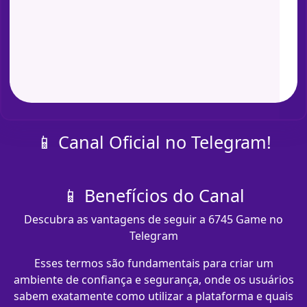
📱 Canal Oficial no Telegram!
📱 Benefícios do Canal
Descubra as vantagens de seguir a 6745 Game no
Telegram
Esses termos são fundamentais para criar um
ambiente de confiança e segurança, onde os usuários
sabem exatamente como utilizar a plataforma e quais