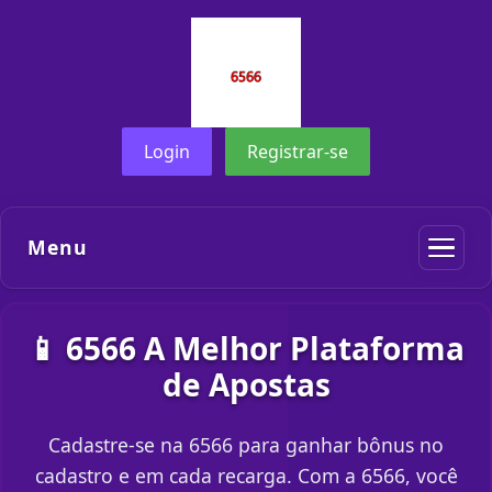
Login
Registrar-se
Menu
📱 6566 A Melhor Plataforma
de Apostas
Cadastre-se na 6566 para ganhar bônus no
cadastro e em cada recarga. Com a 6566, você