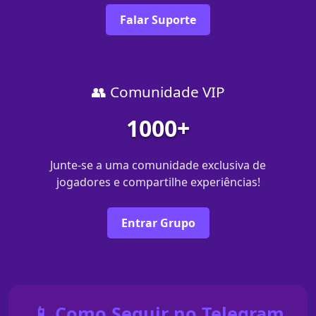
Falar Suporte
👥 Comunidade VIP
1000+
Junte-se a uma comunidade exclusiva de
jogadores e compartilhe experiências!
Entrar Grupo
📱 Como Seguir no Telegram