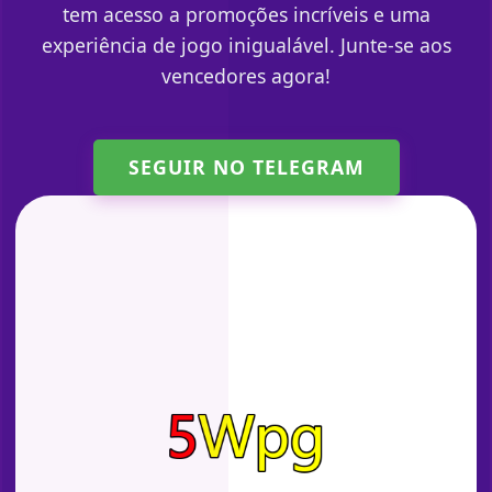
tem acesso a promoções incríveis e uma
experiência de jogo inigualável. Junte-se aos
vencedores agora!
SEGUIR NO TELEGRAM