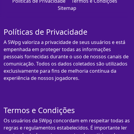
Políticas de Privacidade
Termos e Condições
Sitemap
Políticas de Privacidade
A 5Wpg valoriza a privacidade de seus usuários e está
empenhada em proteger todas as informações
pessoais fornecidas durante o uso de nossos canais de
comunicação. Todos os dados coletados são utilizados
exclusivamente para fins de melhoria contínua da
experiência de nossos jogadores.
Termos e Condições
Os usuários da 5Wpg concordam em respeitar todas as
regras e regulamentos estabelecidos. É importante ler