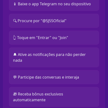
📱 Baixe o app Telegram no seu dispositivo
🔍 Procure por "@5J55Oficial"
👆 Toque em "Entrar" ou "Join"
🔔 Ative as notificações para não perder
nada
💬 Participe das conversas e interaja
🎁 Receba bônus exclusivos
automaticamente