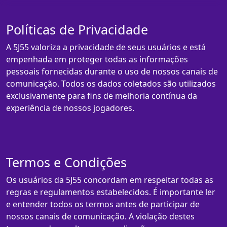
Políticas de Privacidade
A 5J55 valoriza a privacidade de seus usuários e está
empenhada em proteger todas as informações
pessoais fornecidas durante o uso de nossos canais de
comunicação. Todos os dados coletados são utilizados
exclusivamente para fins de melhoria contínua da
experiência de nossos jogadores.
Termos e Condições
Os usuários da 5J55 concordam em respeitar todas as
regras e regulamentos estabelecidos. É importante ler
e entender todos os termos antes de participar de
nossos canais de comunicação. A violação destes