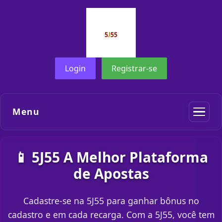
Login
Registrar-se
Menu
📱 5J55 A Melhor Plataforma
de Apostas
Cadastre-se na 5J55 para ganhar bônus no
cadastro e em cada recarga. Com a 5J55, você tem