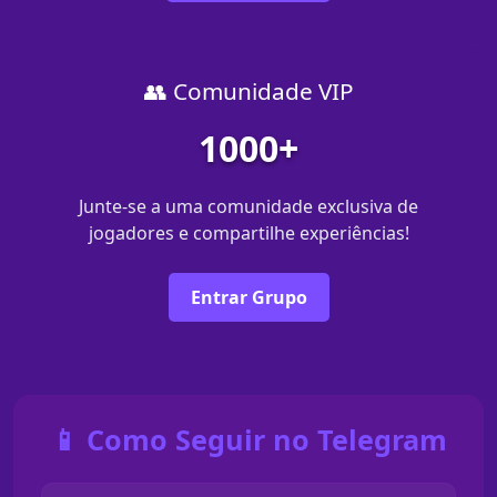
👥 Comunidade VIP
1000+
Junte-se a uma comunidade exclusiva de
jogadores e compartilhe experiências!
Entrar Grupo
📱 Como Seguir no Telegram