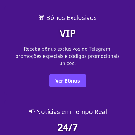
🎁 Bônus Exclusivos
VIP
Receba bônus exclusivos do Telegram,
promoções especiais e códigos promocionais
únicos!
Ver Bônus
📢 Notícias em Tempo Real
24/7