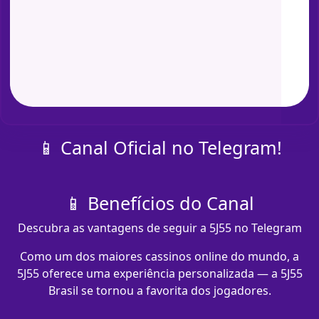
📱 Canal Oficial no Telegram!
📱 Benefícios do Canal
Descubra as vantagens de seguir a 5J55 no Telegram
Como um dos maiores cassinos online do mundo, a
5J55 oferece uma experiência personalizada — a 5J55
Brasil se tornou a favorita dos jogadores.