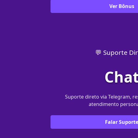
Ver Bônus
💬 Suporte Di
Cha
Suporte direto via Telegram, r
atendimento persona
Falar Suport