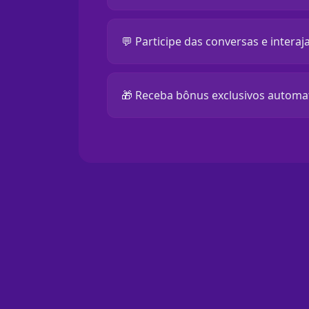
💬 Participe das conversas e interaj
🎁 Receba bônus exclusivos autom