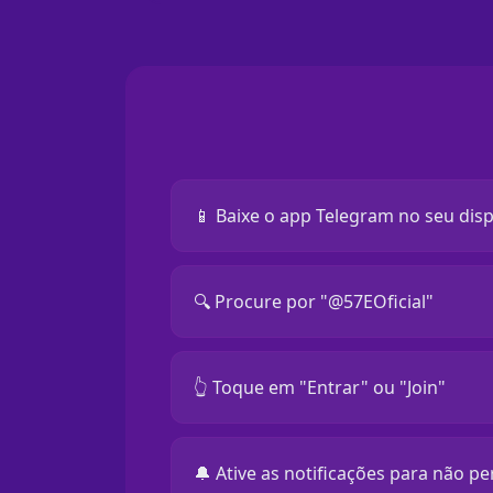
📱 Baixe o app Telegram no seu disp
🔍 Procure por "@57EOficial"
👆 Toque em "Entrar" ou "Join"
🔔 Ative as notificações para não p