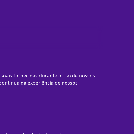
ssoais fornecidas durante o uso de nossos
 contínua da experiência de nossos