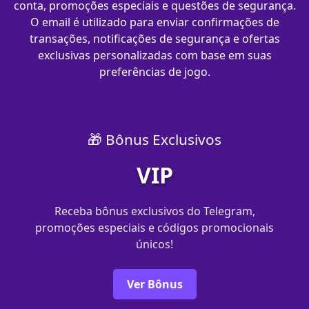
conta, promoções especiais e questões de segurança.
O email é utilizado para enviar confirmações de
transações, notificações de segurança e ofertas
exclusivas personalizadas com base em suas
preferências de jogo.
🎁 Bônus Exclusivos
VIP
Receba bônus exclusivos do Telegram,
promoções especiais e códigos promocionais
únicos!
Ver Bônus