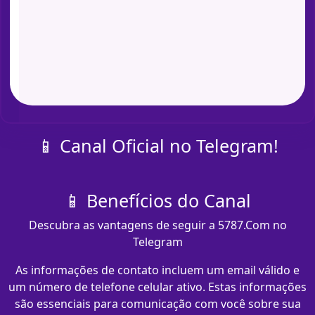
📱 Canal Oficial no Telegram!
📱 Benefícios do Canal
Descubra as vantagens de seguir a 5787.Com no
Telegram
As informações de contato incluem um email válido e
um número de telefone celular ativo. Estas informações
são essenciais para comunicação com você sobre sua