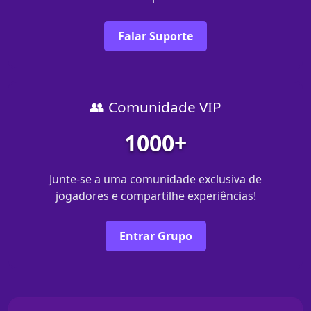
Falar Suporte
👥 Comunidade VIP
1000+
Junte-se a uma comunidade exclusiva de
jogadores e compartilhe experiências!
Entrar Grupo