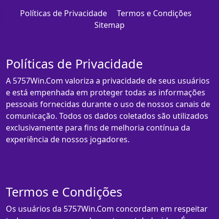
Políticas de Privacidade
Termos e Condições
Sitemap
Políticas de Privacidade
A 5757Win.Com valoriza a privacidade de seus usuários
e está empenhada em proteger todas as informações
pessoais fornecidas durante o uso de nossos canais de
comunicação. Todos os dados coletados são utilizados
exclusivamente para fins de melhoria contínua da
experiência de nossos jogadores.
Termos e Condições
Os usuários da 5757Win.Com concordam em respeitar