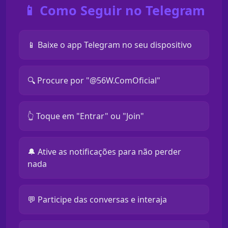
📱 Como Seguir no Telegram
📱 Baixe o app Telegram no seu dispositivo
🔍 Procure por "@56W.ComOficial"
👆 Toque em "Entrar" ou "Join"
🔔 Ative as notificações para não perder
nada
💬 Participe das conversas e interaja