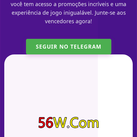
você tem acesso a promoções incríveis e uma
experiência de jogo inigualável. Junte-se aos
vencedores agora!
SEGUIR NO TELEGRAM