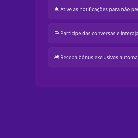
🔔 Ative as notificações para não p
💬 Participe das conversas e interaj
🎁 Receba bônus exclusivos autom