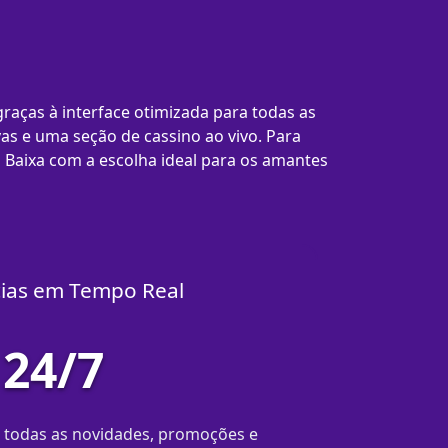
raças à interface otimizada para todas as
as e uma seção de cassino ao vivo. Para
 Baixa com​ a escolha ideal para os amantes
cias em Tempo Real
24/7
e todas as novidades, promoções e