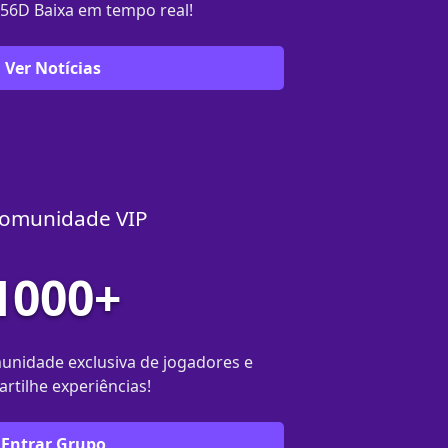
 56D Baixa em tempo real!
Ver Notícias
Comunidade VIP
1000+
unidade exclusiva de jogadores e
rtilhe experiências!
Entrar Grupo