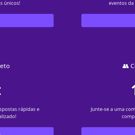
s únicos!
eventos da
reto
👥 
t
espostas rápidas e
Junte-se a uma com
lizado!
compa
e