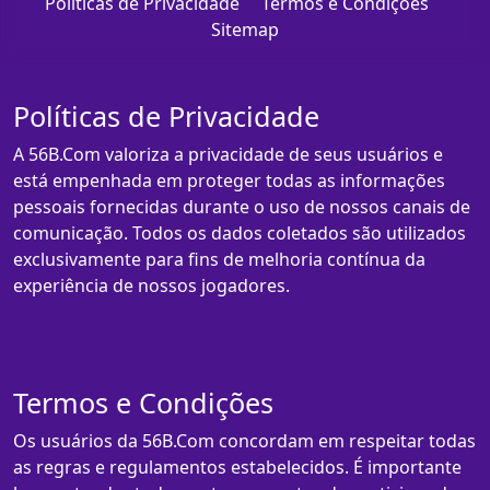
Políticas de Privacidade
Termos e Condições
Sitemap
Políticas de Privacidade
A 56B.Com valoriza a privacidade de seus usuários e
está empenhada em proteger todas as informações
pessoais fornecidas durante o uso de nossos canais de
comunicação. Todos os dados coletados são utilizados
exclusivamente para fins de melhoria contínua da
experiência de nossos jogadores.
Termos e Condições
Os usuários da 56B.Com concordam em respeitar todas
as regras e regulamentos estabelecidos. É importante