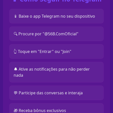
📱 Baixe o app Telegram no seu dispositivo
🔍 Procure por "@56B.ComOficial"
👆 Toque em "Entrar" ou "Join"
🔔 Ative as notificações para não perder
nada
💬 Participe das conversas e interaja
🎁 Receba bônus exclusivos