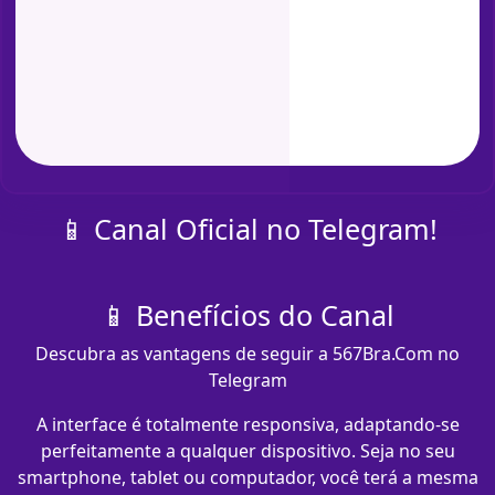
📱 Canal Oficial no Telegram!
📱 Benefícios do Canal
Descubra as vantagens de seguir a 567Bra.Com no
Telegram
A interface é totalmente responsiva, adaptando-se
perfeitamente a qualquer dispositivo. Seja no seu
smartphone, tablet ou computador, você terá a mesma