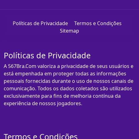
Políticas de Privacidade
Termos e Condições
Sitemap
Políticas de Privacidade
A 567Bra.Com valoriza a privacidade de seus usuários e
está empenhada em proteger todas as informações
pessoais fornecidas durante o uso de nossos canais de
comunicação. Todos os dados coletados são utilizados
exclusivamente para fins de melhoria contínua da
experiência de nossos jogadores.
Termos e Condições