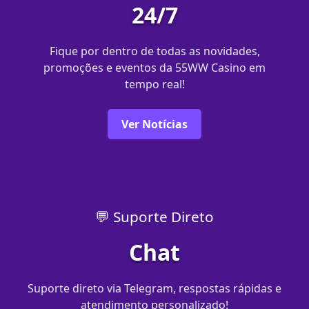
24/7
Fique por dentro de todas as novidades,
promoções e eventos da 55WW Casino em
tempo real!
Ver Notícias
💬 Suporte Direto
Chat
Suporte direto via Telegram, respostas rápidas e
atendimento personalizado!