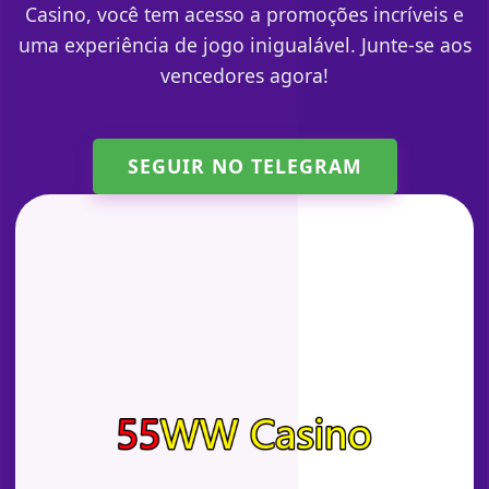
Casino, você tem acesso a promoções incríveis e
uma experiência de jogo inigualável. Junte-se aos
vencedores agora!
SEGUIR NO TELEGRAM