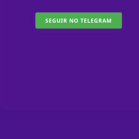
SEGUIR NO TELEGRAM