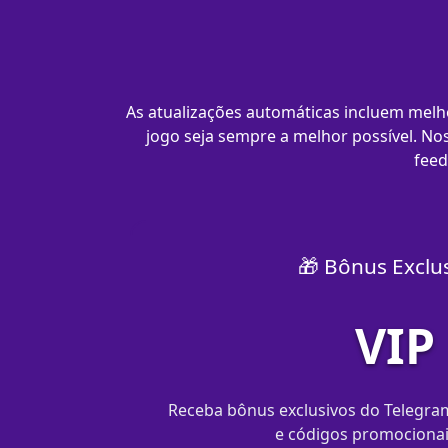
As atualizações automáticas incluem melh
jogo seja sempre a melhor possível. N
feed
🎁 Bônus Exclu
VIP
Receba bônus exclusivos do Telegra
e códigos promocionai