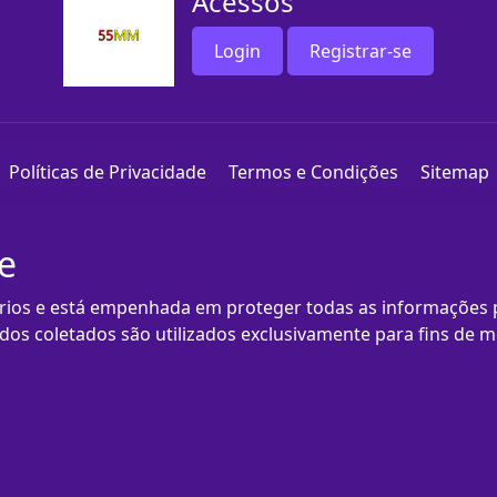
Acessos
Login
Registrar-se
Políticas de Privacidade
Termos e Condições
Sitemap
de
ários e está empenhada em proteger todas as informações 
os coletados são utilizados exclusivamente para fins de m