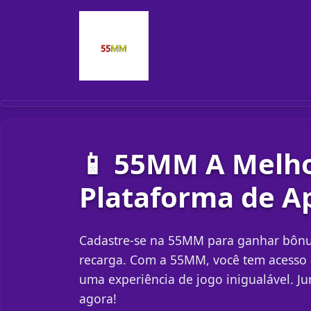
📱 55MM A Melh
Plataforma de A
Cadastre-se na 55MM para ganhar bônu
recarga. Com a 55MM, você tem acesso 
uma experiência de jogo inigualável. J
agora!