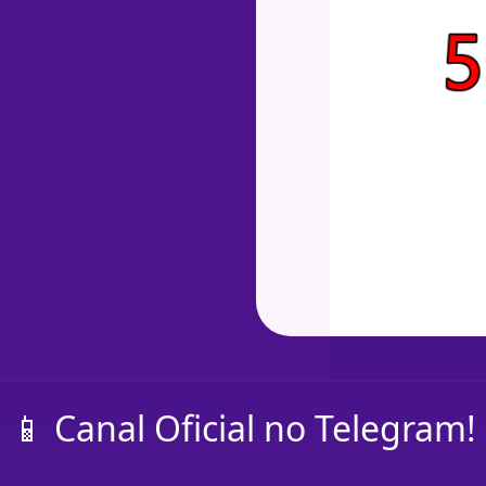
📱 Canal Oficial no Telegram!