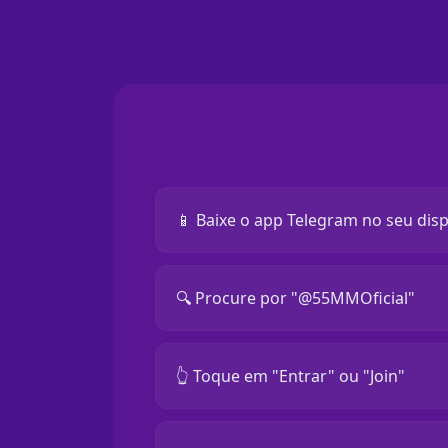
📱 Baixe o app Telegram no seu disp
🔍 Procure por "@55MMOficial"
👆 Toque em "Entrar" ou "Join"