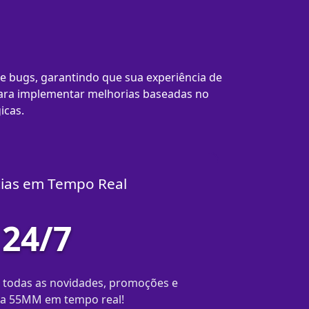
e bugs, garantindo que sua experiência de
para implementar melhorias baseadas no
icas.
cias em Tempo Real
24/7
e todas as novidades, promoções e
da 55MM em tempo real!