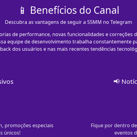
📱 Benefícios do Canal
Descubra as vantagens de seguir a 55MM no Telegram
orias de performance, novas funcionalidades e correções d
ossa equipe de desenvolvimento trabalha constantemente 
back dos usuários e nas mais recentes tendências tecnológ
sivos
📢 Notí
m, promoções especiais
Fique por dentro d
s únicos!
eventos 