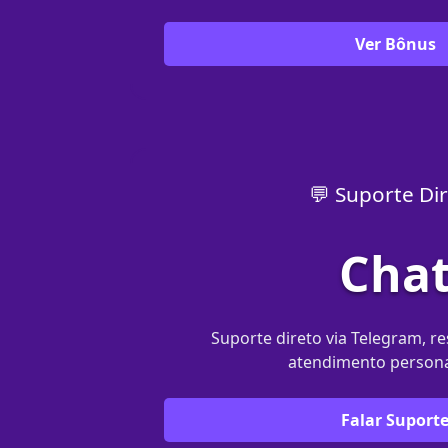
Ver Bônus
💬 Suporte Di
Cha
Suporte direto via Telegram, r
atendimento persona
Falar Suport