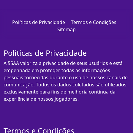
Políticas de Privacidade
Termos e Condições
Sitemap
Políticas de Privacidade
A 55AA valoriza a privacidade de seus usuários e está
empenhada em proteger todas as informações
pessoais fornecidas durante o uso de nossos canais de
comunicação. Todos os dados coletados são utilizados
exclusivamente para fins de melhoria contínua da
experiência de nossos jogadores.
Termos e Condições