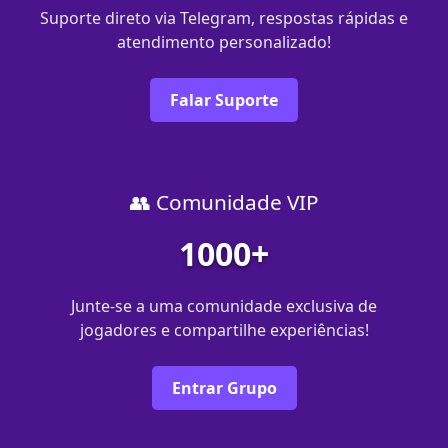
Suporte direto via Telegram, respostas rápidas e
atendimento personalizado!
Falar Suporte
👥 Comunidade VIP
1000+
Junte-se a uma comunidade exclusiva de
jogadores e compartilhe experiências!
Entrar Grupo