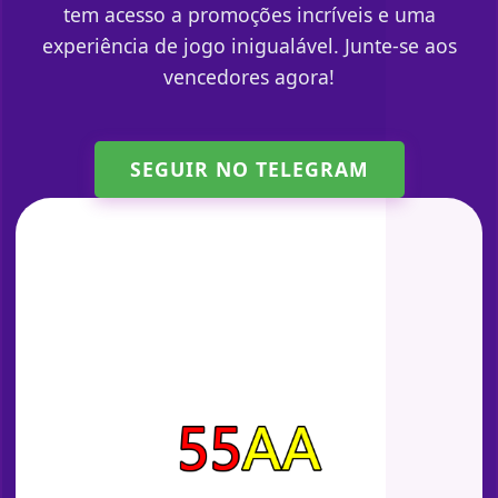
tem acesso a promoções incríveis e uma
experiência de jogo inigualável. Junte-se aos
vencedores agora!
SEGUIR NO TELEGRAM