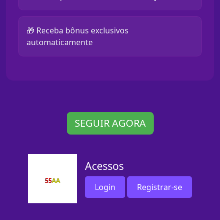
🎁 Receba bônus exclusivos
automaticamente
SEGUIR AGORA
Acessos
Login
Registrar-se