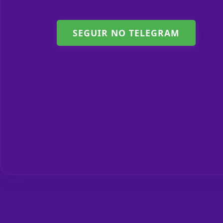
SEGUIR NO TELEGRAM