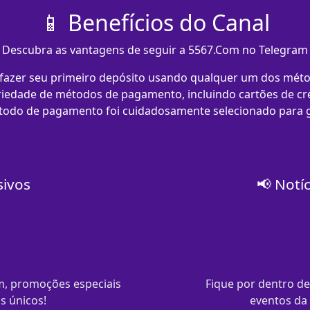
📱 Benefícios do Canal
Descubra as vantagens de seguir a 5567.Com no Telegram
 fazer seu primeiro depósito usando qualquer um dos mét
edade de métodos de pagamento, incluindo cartões de créd
étodo de pagamento foi cuidadosamente selecionado para g
sivos
📢 Notí
m, promoções especiais
Fique por dentro d
s únicos!
eventos da