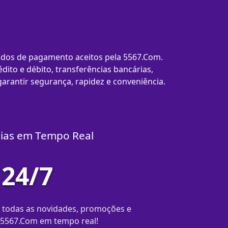
odos de pagamento aceitos pela 5567.Com.
ito e débito, transferências bancárias,
arantir segurança, rapidez e conveniência.
cias em Tempo Real
24/7
e todas as novidades, promoções e
 5567.Com em tempo real!