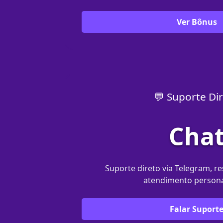
Ver Bônus
💬 Suporte Di
Cha
Suporte direto via Telegram, r
atendimento persona
Falar Suport