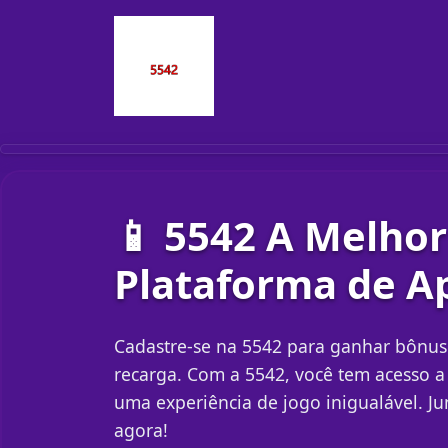
📱 5542 A Melhor
Plataforma de A
Cadastre-se na 5542 para ganhar bônus
recarga. Com a 5542, você tem acesso a
uma experiência de jogo inigualável. J
agora!