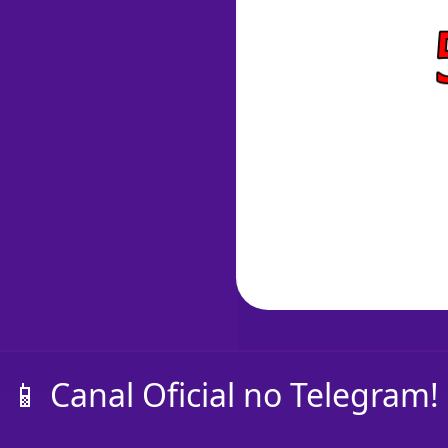
📱 Canal Oficial no Telegram!