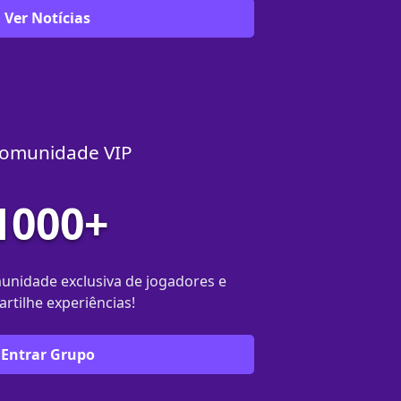
Ver Notícias
Comunidade VIP
1000+
unidade exclusiva de jogadores e
rtilhe experiências!
Entrar Grupo