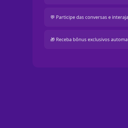
💬 Participe das conversas e interaj
🎁 Receba bônus exclusivos autom