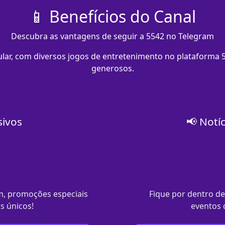
📱 Benefícios do Canal
Descubra as vantagens de seguir a 5542 no Telegram
r, com diversos jogos de entretenimento no plataforma 55
generosos.
sivos
📢 Notí
m, promoções especiais
Fique por dentro d
s únicos!
eventos 