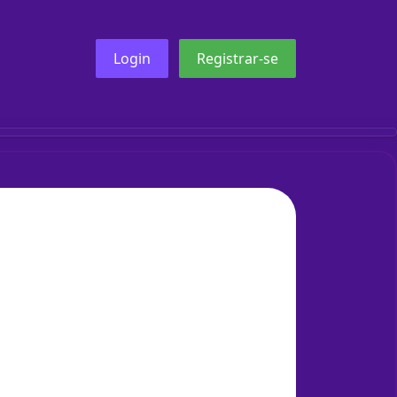
Login
Registrar-se