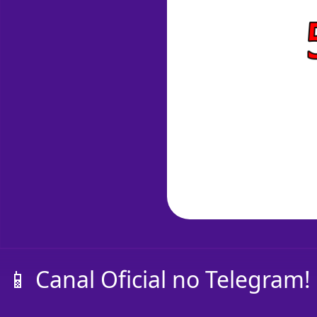
📱 Canal Oficial no Telegram!