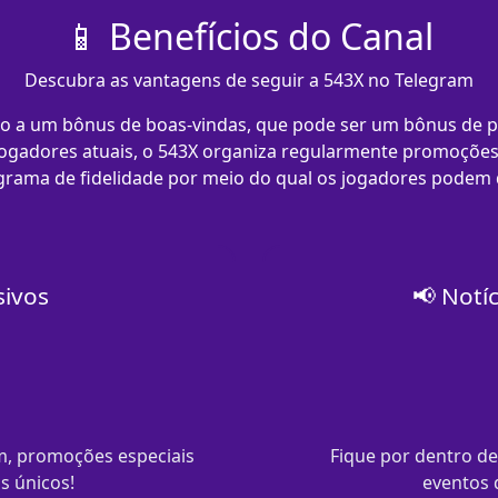
📱 Benefícios do Canal
Descubra as vantagens de seguir a 543X no Telegram
ito a um bônus de boas-vindas, que pode ser um bônus de 
 jogadores atuais, o 543X organiza regularmente promoçõe
ama de fidelidade por meio do qual os jogadores podem de
sivos
📢 Notí
m, promoções especiais
Fique por dentro d
s únicos!
eventos 