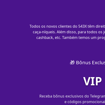
Todos os novos clientes do 543X têm dire
caça-níqueis. Além disso, para todos os
cashback, etc. Também temos um progr
🎁 Bônus Exclu
VIP
Receba bônus exclusivos do Telegra
e códigos promocionai