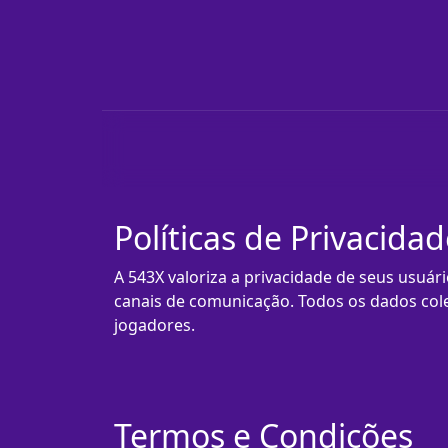
Políticas de Privacida
A 543X valoriza a privacidade de seus usuá
canais de comunicação. Todos os dados cole
jogadores.
Termos e Condições