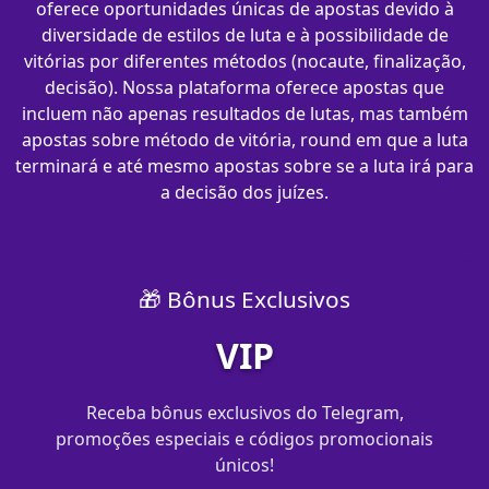
oferece oportunidades únicas de apostas devido à
diversidade de estilos de luta e à possibilidade de
vitórias por diferentes métodos (nocaute, finalização,
decisão). Nossa plataforma oferece apostas que
incluem não apenas resultados de lutas, mas também
apostas sobre método de vitória, round em que a luta
terminará e até mesmo apostas sobre se a luta irá para
a decisão dos juízes.
🎁 Bônus Exclusivos
VIP
Receba bônus exclusivos do Telegram,
promoções especiais e códigos promocionais
únicos!