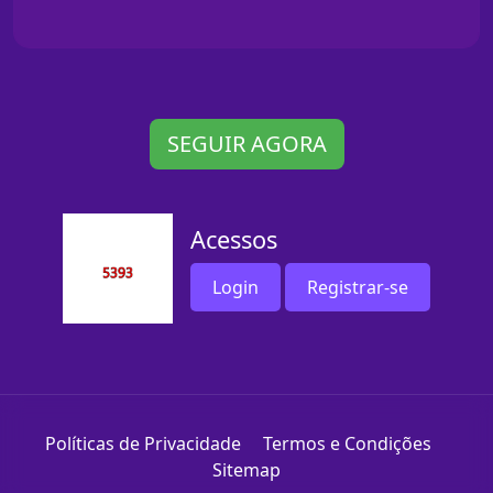
SEGUIR AGORA
Acessos
Login
Registrar-se
Políticas de Privacidade
Termos e Condições
Sitemap