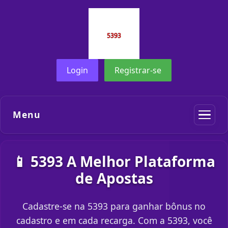
Login
Registrar-se
Menu
📱 5393 A Melhor Plataforma
de Apostas
Cadastre-se na 5393 para ganhar bônus no
cadastro e em cada recarga. Com a 5393, você