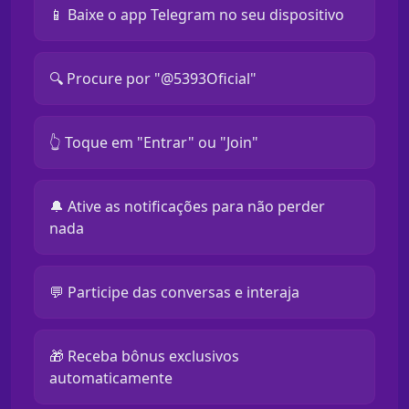
📱 Baixe o app Telegram no seu dispositivo
🔍 Procure por "@5393Oficial"
👆 Toque em "Entrar" ou "Join"
🔔 Ative as notificações para não perder
nada
💬 Participe das conversas e interaja
🎁 Receba bônus exclusivos
automaticamente