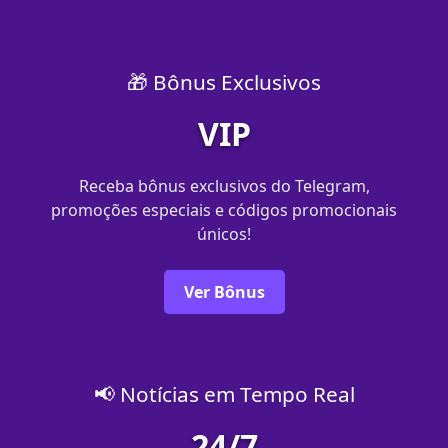
🎁 Bônus Exclusivos
VIP
Receba bônus exclusivos do Telegram,
promoções especiais e códigos promocionais
únicos!
Ver Bônus
📢 Notícias em Tempo Real
24/7