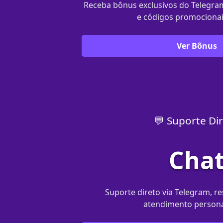
Receba bônus exclusivos do Telegra
e códigos promocionai
Ver Bônus
💬 Suporte Di
Cha
Suporte direto via Telegram, r
atendimento persona