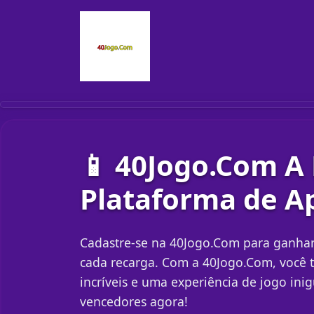
📱 40Jogo.Com A
Plataforma de A
Cadastre-se na 40Jogo.Com para ganha
cada recarga. Com a 40Jogo.Com, você
incríveis e uma experiência de jogo inig
vencedores agora!