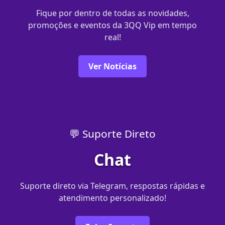
Fique por dentro de todas as novidades,
promoções e eventos da 3QQ Vip em tempo
real!
Ver Notícias
💬 Suporte Direto
Chat
Suporte direto via Telegram, respostas rápidas e
atendimento personalizado!