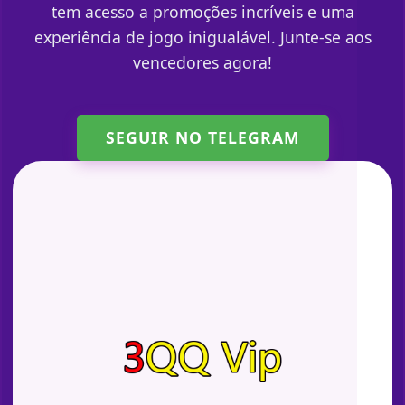
tem acesso a promoções incríveis e uma
experiência de jogo inigualável. Junte-se aos
vencedores agora!
SEGUIR NO TELEGRAM