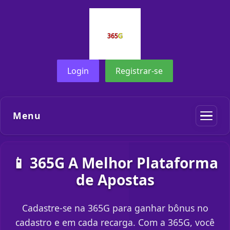
Login
Registrar-se
Menu
📱 365G A Melhor Plataforma
de Apostas
Cadastre-se na 365G para ganhar bônus no
cadastro e em cada recarga. Com a 365G, você