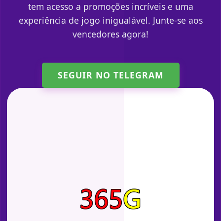
tem acesso a promoções incríveis e uma
experiência de jogo inigualável. Junte-se aos
vencedores agora!
SEGUIR NO TELEGRAM