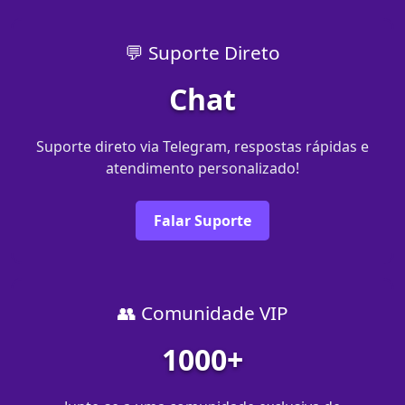
💬 Suporte Direto
Chat
Suporte direto via Telegram, respostas rápidas e
atendimento personalizado!
Falar Suporte
👥 Comunidade VIP
1000+