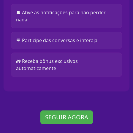
🔔 Ative as notificações para não perder
nada
💬 Participe das conversas e interaja
🎁 Receba bônus exclusivos
automaticamente
SEGUIR AGORA