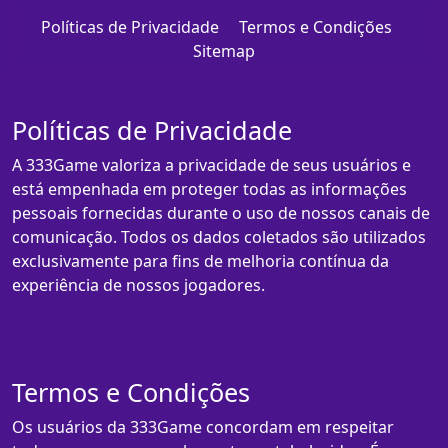
Políticas de Privacidade
Termos e Condições
Sitemap
Políticas de Privacidade
A 333Game valoriza a privacidade de seus usuários e
está empenhada em proteger todas as informações
pessoais fornecidas durante o uso de nossos canais de
comunicação. Todos os dados coletados são utilizados
exclusivamente para fins de melhoria contínua da
experiência de nossos jogadores.
Termos e Condições
Os usuários da 333Game concordam em respeitar