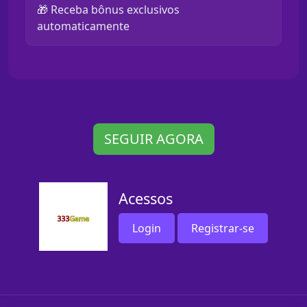
🎁 Receba bônus exclusivos
automaticamente
SEGUIR AGORA
Acessos
Login
Registrar-se