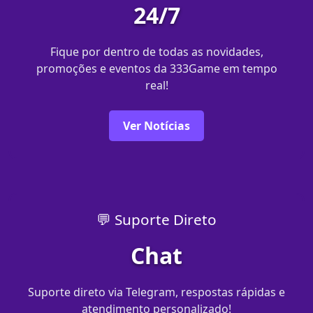
24/7
Fique por dentro de todas as novidades,
promoções e eventos da 333Game em tempo
real!
Ver Notícias
💬 Suporte Direto
Chat
Suporte direto via Telegram, respostas rápidas e
atendimento personalizado!