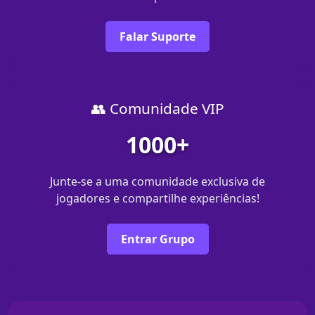
Falar Suporte
👥 Comunidade VIP
1000+
Junte-se a uma comunidade exclusiva de
jogadores e compartilhe experiências!
Entrar Grupo