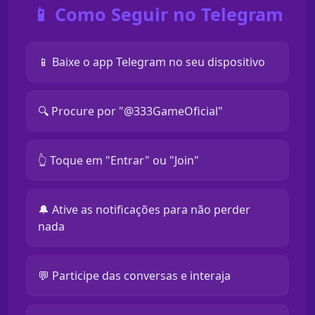
📱 Como Seguir no Telegram
📱 Baixe o app Telegram no seu dispositivo
🔍 Procure por "@333GameOficial"
👆 Toque em "Entrar" ou "Join"
🔔 Ative as notificações para não perder
nada
💬 Participe das conversas e interaja