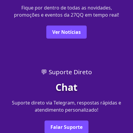
Fique por dentro de todas as novidades,
promoções e eventos da 27QQ em tempo real!
Ver Notícias
💬 Suporte Direto
Chat
Suporte direto via Telegram, respostas rápidas e
atendimento personalizado!
Falar Suporte