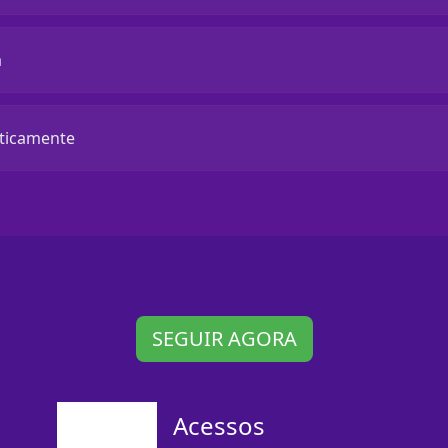
a
aticamente
SEGUIR AGORA
Acessos