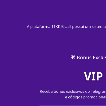
A plataforma 11KK Brasil possui um sistema 
🎁 Bônus Exclu
VIP
Receba bônus exclusivos do Telegra
e códigos promocionai