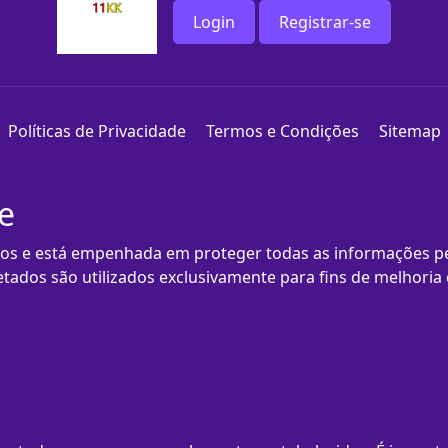
Login
Registrar-se
Políticas de Privacidade
Termos e Condições
Sitemap
de
rios e está empenhada em proteger todas as informações p
tados são utilizados exclusivamente para fins de melhoria