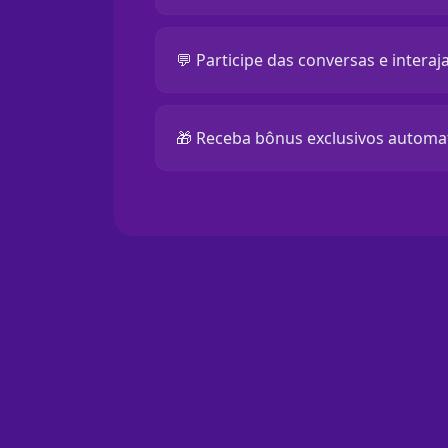
💬 Participe das conversas e interaj
🎁 Receba bônus exclusivos autom