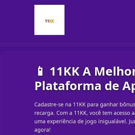
📱 11KK A Melho
Plataforma de A
Cadastre-se na 11KK para ganhar bônus
recarga. Com a 11KK, você tem acesso a
uma experiência de jogo inigualável. J
agora!