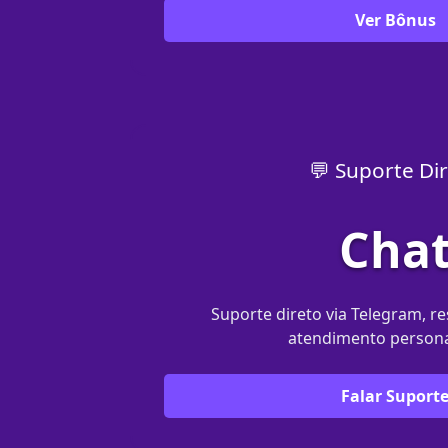
Ver Bônus
💬 Suporte Di
Cha
Suporte direto via Telegram, r
atendimento persona
Falar Suport