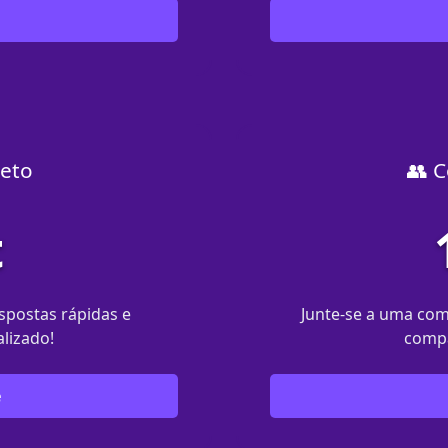
reto
👥 
t
espostas rápidas e
Junte-se a uma com
lizado!
compa
e