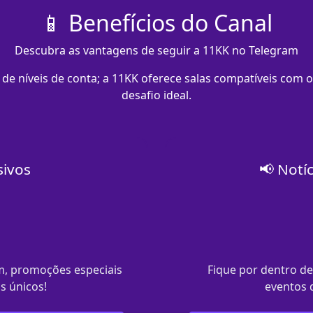
📱 Benefícios do Canal
Descubra as vantagens de seguir a 11KK no Telegram
de níveis de conta; a 11KK oferece salas compatíveis com o 
desafio ideal.
sivos
📢 Notí
m, promoções especiais
Fique por dentro d
s únicos!
eventos 