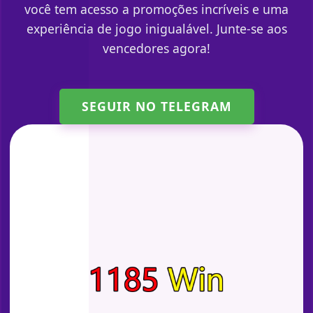
você tem acesso a promoções incríveis e uma
experiência de jogo inigualável. Junte-se aos
vencedores agora!
SEGUIR NO TELEGRAM