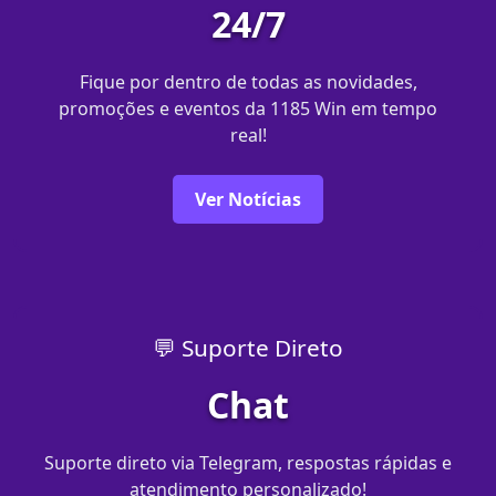
24/7
Fique por dentro de todas as novidades,
promoções e eventos da 1185 Win em tempo
real!
Ver Notícias
💬 Suporte Direto
Chat
Suporte direto via Telegram, respostas rápidas e
atendimento personalizado!