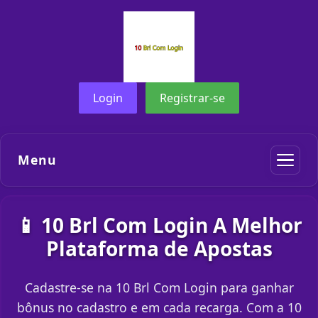
Login
Registrar-se
Menu
📱 10 Brl Com Login A Melhor
Plataforma de Apostas
Cadastre-se na 10 Brl Com Login para ganhar
bônus no cadastro e em cada recarga. Com a 10